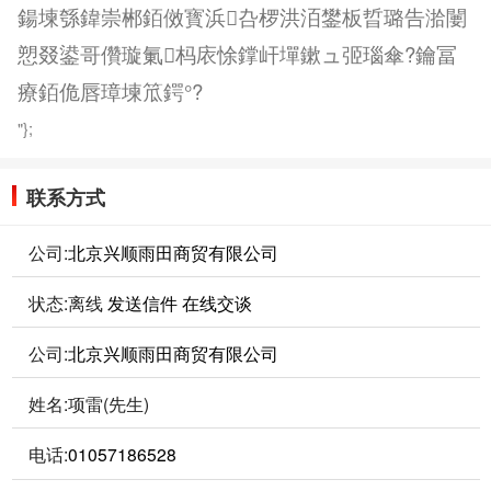
鍚堜綔鍏崇郴銆傚寳浜叴椤洪洦鐢板晢璐告湁闄
愬叕鍙哥儹璇氭杩庡悇鐣屽墠鏉ュ弬瑙傘?鑰冨
療銆佹唇璋堜笟鍔°?
"};
联系方式
公司:
北京兴顺雨田商贸有限公司
状态:
离线
发送信件
在线交谈
公司:
北京兴顺雨田商贸有限公司
姓名:项雷(先生)
电话:
01057186528