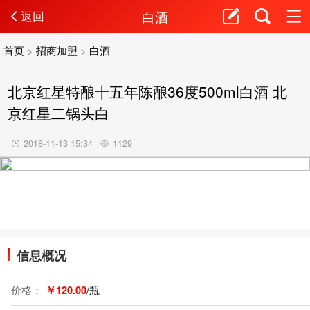
白酒
返回
首页
>
招商加盟
>
白酒
北京红星特酿十五年陈酿36度500ml白酒 北
京红星二锅头白
2018-11-13 15:34
1129
信息概况
价格：
￥120.00
/瓶