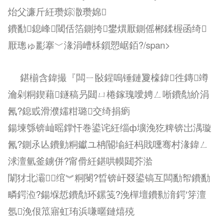
炲父濂斤紝瓒婃潵瓒婂
鐨勫鎴峰閾佸箔鍘挎鐢熼厭鍘傜郴鍒楃函绮
厭璁ゅ彲搴﹀湪涓嶆柇鎻愬崌銆?/span>
鍖椾含鍏撮『闆ㄧ敯鍟嗚锤鏈夐檺鍏徃鏄竴
瀹剁粡鍥藉鐩稿叧閮ㄩ棬鎵瑰噯娉ㄥ唽鐨勪紒涓
氥?鎴戜滑濮嬬粓璐交绮捐瘹
鍚堜綔锛屾暚鐣忓巻鍙诧紝缁ф壙浼犵粺锛岀湡璇
氥?鍘氶亾鐨勭粡钀ユ柟閽堬紝杩戝嚑骞村湪鍏ㄥ
浗澶氫釜鐪併?甯傦紝鍖哄幙閮芥湁
闈犲北灞绾︾粡閿?晢锛屽叕鍙镐互闆勫帤鐨勫
疄鍔涖?鍚堢悊鐨勪环鏍笺?浼樿壇鐨勬湇鍔′笌澶
氬浼佷笟寤虹珛浜嗛暱鏈熺殑