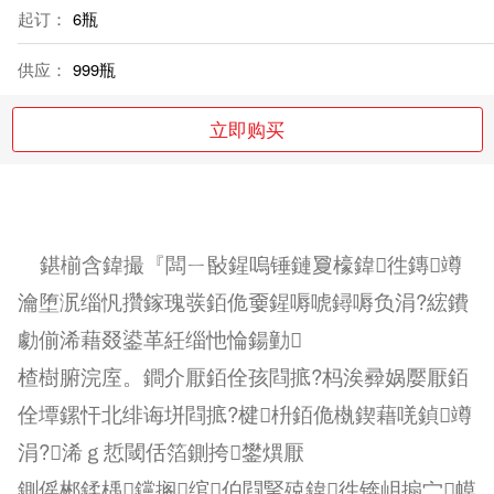
起订：
6瓶
供应：
999瓶
立即购买
鍖椾含鍏撮『闆ㄧ敯鍟嗚锤鏈夐檺鍏徃鏄竴
瀹堕泦缁忛攢鎵瑰彂銆佹嫑鍟嗕唬鐞嗕负涓?綋鐨
勮偂浠藉叕鍙革紝缁忚惀鍚勭
楂樹腑浣庢。鐧介厭銆佺孩閰掋?杩涘彛娲嬮厭銆
佺墰鏍忓北绯诲垪閰掋?楗枡銆佹槸鍥藉唴鍞竴
涓?浠ｇ悊閾佸箔鍘挎鐢熼厭
鍘傜郴鍒楀钂搁绾伯閰掔殑鍏徃锛岄搧宀幙