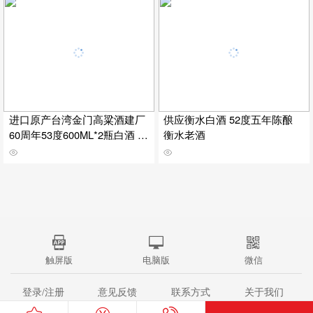
进口原产台湾金门高粱酒建厂
供应衡水白酒 52度五年陈酿
60周年53度600ML*2瓶白酒 固
衡水老酒
态发酵
触屏版
电脑版
微信
登录/注册
意见反馈
联系方式
关于我们
站点地图
(c)2008-2015
中国酒客网
All Rights Reserved