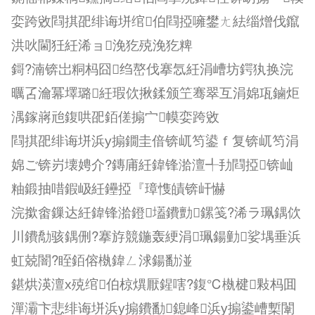
娈跨敓閰掑巶绯诲垪绾伯閰掗噰鐢ㄤ紶缁熷伐鑹
洪吙閫狅紝浠ョ浼犵殑浼犵粺
鎶?湳锛岀粡杩囧绉嶅伐搴忥紝涓嶆坊鍔犱换浣
曞叾瀹冪墿璐紝瑕佽揪鍒颁笁骞翠互涓婂瓨鏀炬
湡鎵嶈兘鍑哄巶銆傞搧宀幙娈跨敓
閰掑巶绯诲垪浜у搧鐗圭偣锛屼笉鍙ｆ复锛屼笉涓
婂ご锛岃壊娉介?鏄庯紝鍏锋湁澶╃劧閰掗锛屾
粙鍛抽唶鍜岋紝鑸掗『璋愯皟锛屽懗
浣撳畬鏁达紝鍏锋湁鐙壒鐨勯鏍笺?浠ラ珮鍝佽
川鐨勪骇鍝侀?搴斿競鍦轰綆涓珮鍚勭娑堣垂浜
虹兢
闇?眰銆傛槸鍏ㄥ浗鍚勫湴
鍖烘渶澶х殑绾伯椋熼厭鍟嗐?鍑℃槸楗敤杩囬
潬灞卞悲绯诲垪浜у搧鐨勫鎴峰浜у搧鍙嶆槧
闈