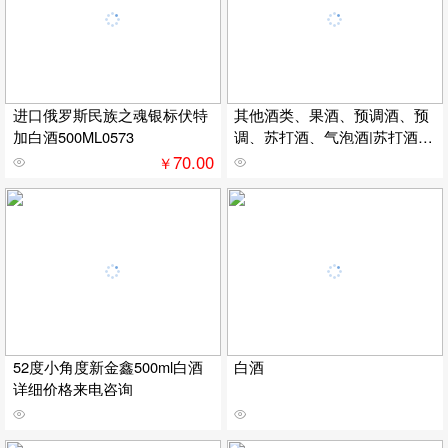
进口俄罗斯民族之魂银标伏特
其他酒类、果酒、预调酒、预
加白酒500ML0573
调、苏打酒、气泡酒|苏打酒批
发|酒吧专用、预调酒批发、夜
70.00
￥
店、夜场
52度小角度新金鑫500ml白酒
白酒
详细价格来电咨询