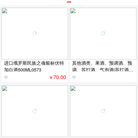
进口俄罗斯民族之魂银标伏特
其他酒类、果酒、预调酒、预
加白酒500ML0573
调、苏打酒、气泡酒|苏打酒批
发|酒吧专用、预调酒批发、夜
70.00
￥
店、夜场