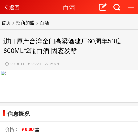
白酒
返回
首页
>
招商加盟
>
白酒
进口原产台湾金门高粱酒建厂60周年53度
600ML*2瓶白酒 固态发酵
2018-11-18 23:31
5978
信息概况
价格：
￥0.00
/盒