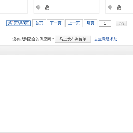
第
1
页/共
3
页
首页
下一页
上一页
尾页
没有找到适合的
供应商？
马上发布询价单
去生意经求助