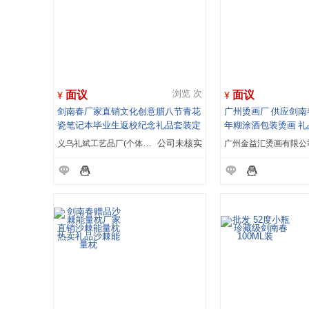
面议
面议
浏览 次
剑南春厂家直销文化创意腊八节青花
广州烫画厂 供应剑南
瓷笔记本毕业生返校纪念礼品套装定
年糊涂酒包装烫画 礼
制logo
义乌礼斌工艺品厂(个体经营)
公司未核实
广州金益汇烫画有限公