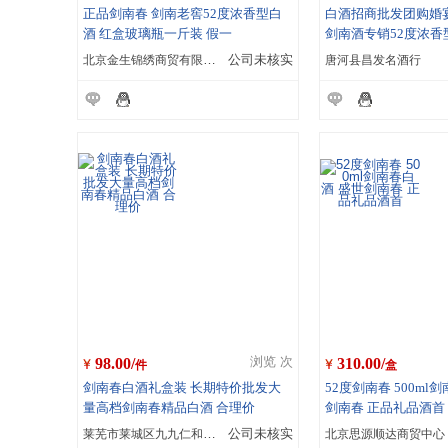
正品剑南春 剑南老窖52度浓香型白
白酒招商批发团购婚
酒 红盒玻璃瓶一斤装 假一
剑南酒专销52度浓香
北京金生锦绣商贸有限公司
公司未核实
唐河县昌发名酒行
98.00/
310.00/
浏览 次
件
盒
剑南春白酒礼盒装 长期特价批发大
52度剑南春 500ml
量高档剑南春精品白酒 合理价
剑南春 正品礼品酒首
莱芜市莱城区九九仁和酒水经营部
公司未核实
北京思源顺达商贸中心