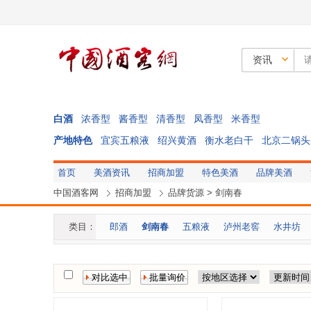
资讯
白酒
浓香型
酱香型
清香型
凤香型
米香型
产地特色
宜宾五粮液
绍兴黄酒
衡水老白干
北京二锅头
首页
美酒资讯
招商加盟
特色美酒
品牌美酒
中国酒客网
招商加盟
品牌货源
>
剑南春
类目：
郎酒
剑南春
五粮液
泸州老窖
水井坊