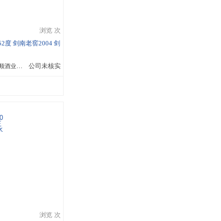
浏览 次
52度 剑南老窖2004 剑
郑州市金水区开顺酒业商行
公司未核实
浏览 次