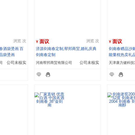
面议
面议
浏览 次
浏览 次
春酒袋烫画 百
济源剑南春定制,帮邦商贸,婚礼庆典
剑南春赠品沙
品袋烫画
剑南春定制
能量枕热卖礼
司
公司未核实
河南帮邦商贸有限公司
公司未核实