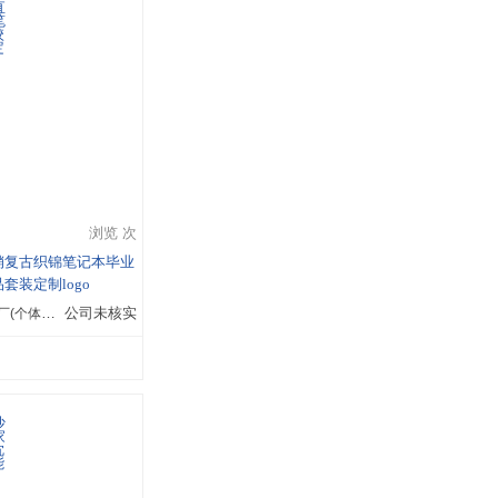
浏览 次
销复古织锦笔记本毕业
套装定制logo
义乌礼斌工艺品厂(个体经营)
公司未核实