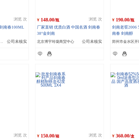
148.00/
190.00/
浏览 次
浏览 次
瓶
瓶
剑南春100ML
厂家直销 优质白酒 中国名酒 剑南春
剑南老窖2006 
38°金剑南
南春 剑南醇
鑫方世家商贸有限公司
公司未核实
北京博宇玲珑商贸中心
公司未核实
150.00/
360.00/
浏览 次
浏览 次
箱
盒