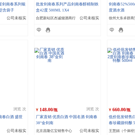
宴剑南春系列银
批发剑南春系列产品剑南春醇精制铁
剑南春52%50
型含袋子
盒42度 500ML 1X4
度酒水酒
公司未核实
合肥新站区杰诚烟酒商行
公司未核实
148.00/
660.00/
浏览 次
浏览 次
瓶
瓶
剑南春白酒 盛世
厂家直销 优质白酒 中国名酒 剑南春
低价批发销售白
38°金剑南
春珍藏级特酿 50
公司未核实
北京昌隆亿宝销售中心
公司未核实
王慧娟（个体经