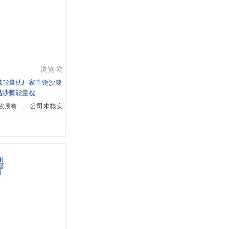
浏览 次
棘能量枕厂家直销沙棘
品沙棘能量枕
天津康力健科技发展有限公司
公司未核实