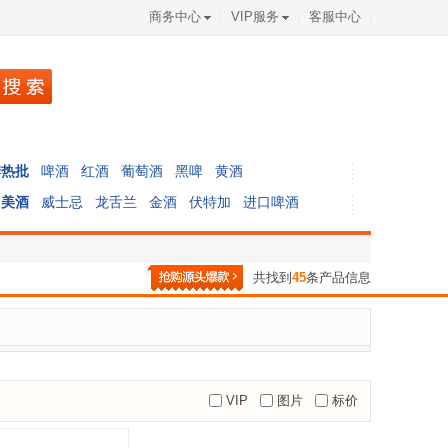
商务中心
VIP服务
客服中心
季热批
啤酒
红酒
葡萄酒
黑啤
黄酒
口美酒
威士忌
龙舌兰
金酒
伏特加
进口啤酒
共找到
45
条产品信息
VIP
图片
标价