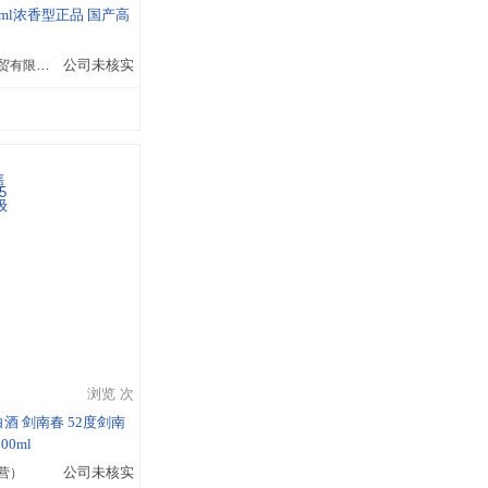
0ml浓香型正品 国产高
徐州大东卓群商贸有限公司
公司未核实
浏览 次
酒 剑南春 52度剑南
0ml
营）
公司未核实