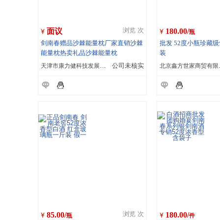
面议
180.00/
浏览 次
瓶
剑南春赠品沙棘能量枕厂家直销沙棘
批发 52度小瓶珍藏级
能量枕热卖礼品沙棘能量枕
装
天津市康力健科技发展有限公司
公司未核实
北京
85.00/
180.00/
浏览 次
瓶
件