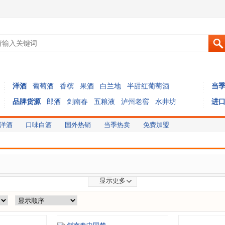
洋酒
葡萄酒
香槟
果酒
白兰地
半甜红葡萄酒
当
品牌货源
郎酒
剑南春
五粮液
泸州老窖
水井坊
进
洋酒
口味白酒
国外热销
当季热卖
免费加盟
显示更多