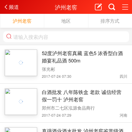
泸州老窖
频道
泸州老窖
地区
排序方式
52度泸州老窖真藏 蓝色5 浓香型白酒
婚宴礼品酒 500m
张光彬
2017-07-24 07:30
四川
白酒批发 八年陈铁盒 老款 诚信经营
假一罚十 泸州老窖
郑州市二七区泓源食品商行
2017-07-24 07:29
河南
真强酒业酒水批发 泸州老窖鉴赏级酒