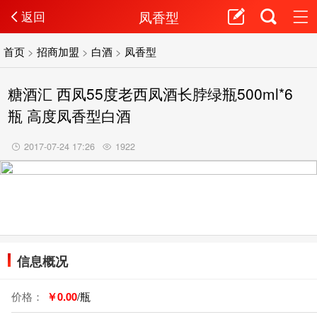
凤香型
返回
首页
>
招商加盟
>
白酒
>
凤香型
糖酒汇 西凤55度老西凤酒长脖绿瓶500ml*6
瓶 高度凤香型白酒
2017-07-24 17:26
1922
信息概况
价格：
￥0.00
/瓶