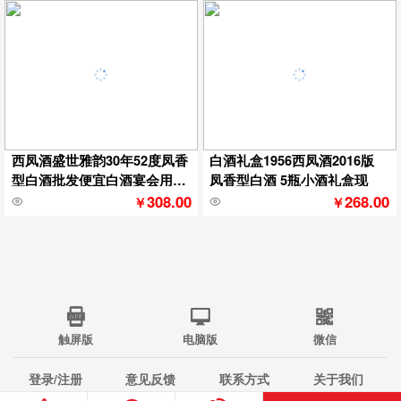
西凤酒盛世雅韵30年52度凤香
白酒礼盒1956西凤酒2016版
型白酒批发便宜白酒宴会用酒
凤香型白酒 5瓶小酒礼盒现
水特
308.00
268.00
￥
￥
触屏版
电脑版
微信
登录/注册
意见反馈
联系方式
关于我们