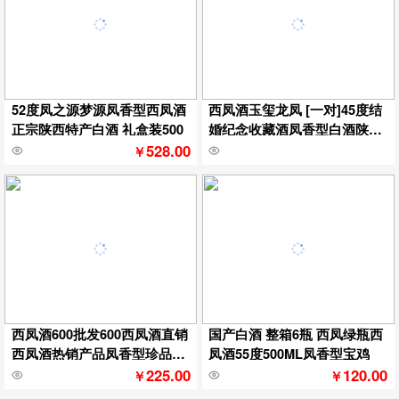
52度凤之源梦源凤香型西凤酒
西凤酒玉玺龙凤 [一对]45度结
正宗陕西特产白酒 礼盒装500
婚纪念收藏酒凤香型白酒陕西
酒
528.00
￥
西凤酒600批发600西凤酒直销
国产白酒 整箱6瓶 西凤绿瓶西
西凤酒热销产品凤香型珍品白
凤酒55度500ML凤香型宝鸡
酒
225.00
120.00
￥
￥