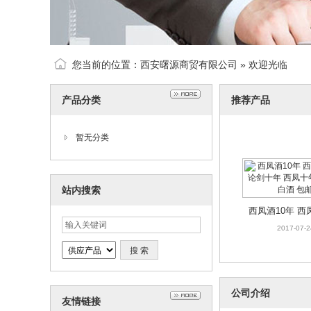
您当前的位置：
西安曙源商贸有限公司
» 欢迎光临
古城原酒1L装
酒 浓香型白酒
2017-07-2
产品分类
推荐产品
质白酒新疆
暂无分类
站内搜索
西凤酒10年 西
论剑十年 西凤
2017-07-2
香型白酒 
公司介绍
友情链接