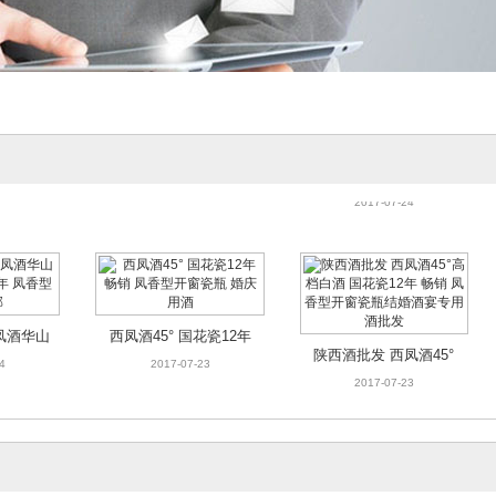
新疆特产
古城原酒500ml装 53度
 正品优
浓香型白酒 精品优质曙
4
2017-07-24
白酒陕西白酒批发 白酒
第一窖
源商贸白酒
礼盒装 西安白酒厂家代
2017-07-24
销古城淡雅清香型白酒
42度160ml淡雅清香型
优级白酒批发
凤酒华山
西凤酒45° 国花瓷12年
陕西酒批发 西凤酒45°
十年 凤
畅销 凤香型开窗瓷瓶
4
2017-07-23
高档白酒 国花瓷12年
2017-07-23
包邮
婚庆用酒
畅销 凤香型开窗瓷瓶结
婚酒宴专用酒批发