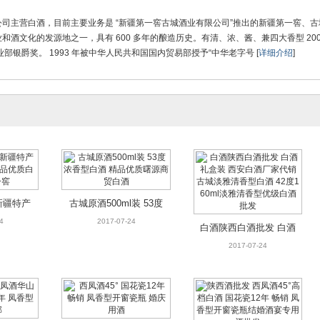
新疆特产
古城原酒500ml装 53度
司主营白酒，目前主要业务是 “新疆第一窖古城酒业有限公司”推出的新疆第一窖、
 正品优
浓香型白酒 精品优质曙
4
2017-07-24
白酒陕西白酒批发 白酒
和酒文化的发源地之一，具有 600 多年的酿造历史。有清、浓、酱、兼四大香型 20
第一窖
源商贸白酒
礼盒装 西安白酒厂家代
2017-07-24
届商业部银爵奖。 1993 年被中华人民共和国国内贸易部授予“中华老字号 [
详细介绍
]
销古城淡雅清香型白酒
42度160ml淡雅清香型
优级白酒批发
凤酒华山
西凤酒45° 国花瓷12年
陕西酒批发 西凤酒45°
十年 凤
畅销 凤香型开窗瓷瓶
4
2017-07-23
高档白酒 国花瓷12年
2017-07-23
包邮
婚庆用酒
畅销 凤香型开窗瓷瓶结
婚酒宴专用酒批发
新疆特产
古城原酒500ml装 53度
 正品优
浓香型白酒 精品优质曙
4
2017-07-24
白酒陕西白酒批发 白酒
第一窖
源商贸白酒
礼盒装 西安白酒厂家代
2017-07-24
销古城淡雅清香型白酒
42度160ml淡雅清香型
优级白酒批发