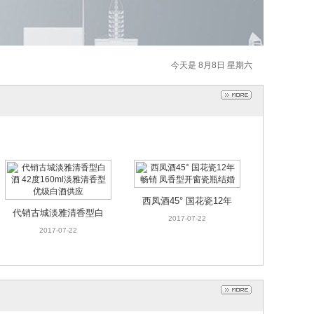
今天是 8月8日 星期六
代销古城淡雅清香型白
糖酒汇 西凤55度老西凤
酒 42度160ml淡雅清香
酒长脖绿瓶500ml*6瓶
2017-07-24
2017-07-24
型优级白酒
高度凤香型白酒
西凤酒45° 国花瓷12年
代销古城淡雅清香型白
畅销 凤香型开窗瓷瓶结
2017-07-22
酒 42度160ml淡雅清香
2017-07-22
婚
型 优级白酒供应