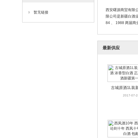
古城原酒1L装
西安曙源商贸有限公
酒 浓香型白酒
2017-07-2
暂无链接
限公司是新疆白酒业
质白酒新疆
84 、 1988 两
最新供应
西凤酒10年 西
论剑十年 西凤
2017-07-2
香型白酒 
古城原酒1L装
酒 浓香型白酒
2017-07-2
质白酒新疆