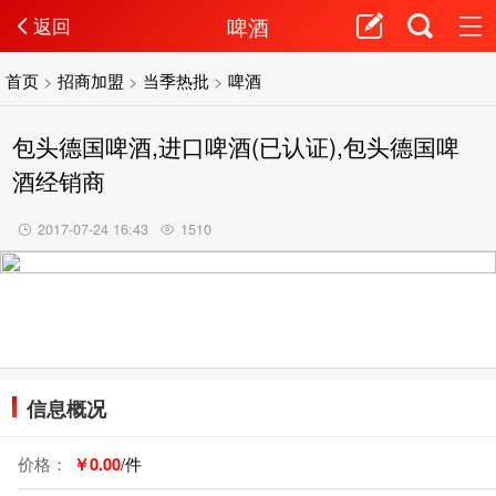
啤酒
返回
首页
>
招商加盟
>
当季热批
>
啤酒
包头德国啤酒,进口啤酒(已认证),包头德国啤
酒经销商
2017-07-24 16:43
1510
信息概况
价格：
￥0.00
/件