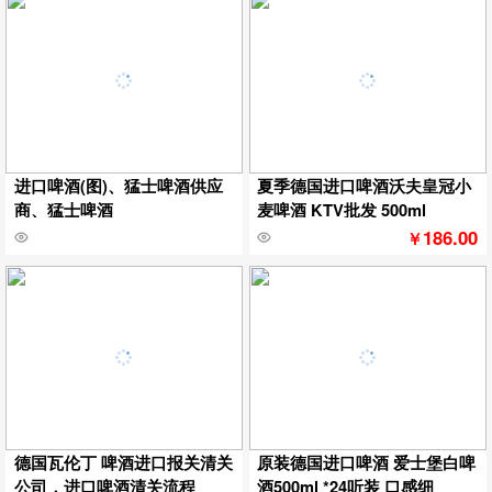
进口啤酒(图)、猛士啤酒供应
夏季德国进口啤酒沃夫皇冠小
商、猛士啤酒
麦啤酒 KTV批发 500ml
186.00
￥
德国瓦伦丁 啤酒进口报关清关
原装德国进口啤酒 爱士堡白啤
公司，进口啤酒清关流程
酒500ml *24听装 口感细