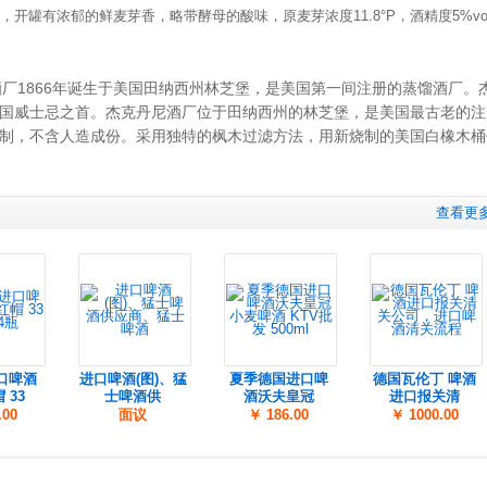
罐有浓郁的鲜麦芽香，略带酵母的酸味，原麦芽浓度11.8°P，酒精度5%vo
杰克丹尼酒厂1866年诞生于美国田纳西州林芝堡，是美国第一间注册的蒸馏酒厂
国威士忌之首。杰克丹尼酒厂位于田纳西州的林芝堡，是美国最古老的注
制，不含人造成份。采用独特的枫木过滤方法，用新烧制的美国白橡木桶
查看更
口啤酒
进口啤酒(图)、猛
夏季德国进口啤
德国瓦伦丁 啤酒
 33
士啤酒供
酒沃夫皇冠
进口报关清
.00
面议
￥ 186.00
￥ 1000.00