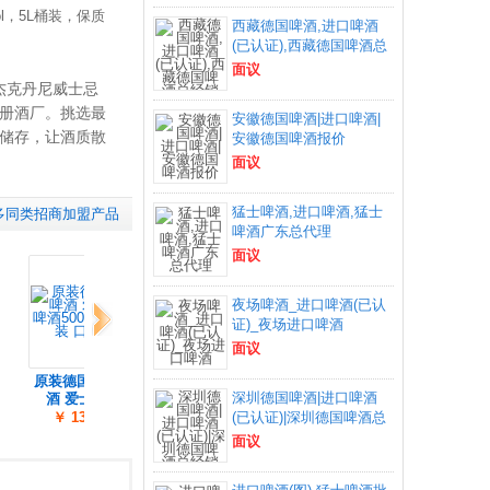
l，5L桶装，保质
西藏德国啤酒,进口啤酒
(已认证),西藏德国啤酒总
面议
。杰克丹尼威士忌
册酒厂。挑选最
安徽德国啤酒|进口啤酒|
储存，让酒质散
安徽德国啤酒报价
面议
猛士啤酒,进口啤酒,猛士
多同类招商加盟产品
啤酒广东总代理
面议
夜场啤酒_进口啤酒(已认
下一组
证)_夜场进口啤酒
面议
原装德国进口啤
德国啤酒 慕尼黑
夜场啤酒,进口啤
德
深圳德国啤酒|进口啤酒
酒 爱士堡白
教士小麦听
酒,艾尔啤
￥ 138.00
￥ 150.00
(已认证)|深圳德国啤酒总
面议
面议