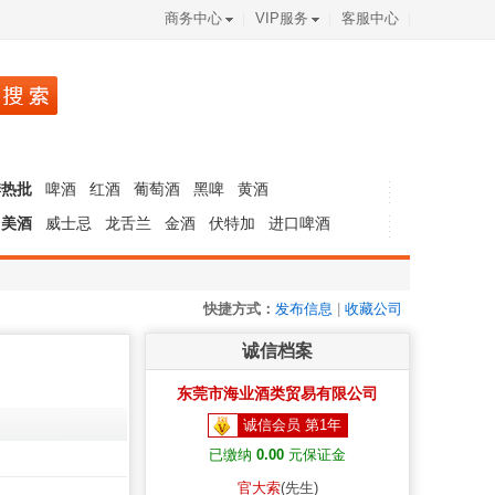
商务中心
VIP服务
客服中心
季热批
啤酒
红酒
葡萄酒
黑啤
黄酒
口美酒
威士忌
龙舌兰
金酒
伏特加
进口啤酒
快捷方式：
发布信息
|
收藏公司
诚信档案
东莞市海业酒类贸易有限公司
诚信会员 第1年
已缴纳
0.00
元保证金
官大索
(先生)