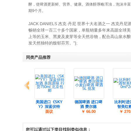
酵，使啤酒更新鲜、营养、健康。酒体醇厚略浑浊，泡沫丰富，开
期9个月。
JACK DANIELS 杰克·丹尼 世界十大名酒之一 
畅销全球一百三十多个国家，单瓶销量多年来高踞全球美
上等的玉米、黑麦及麦芽等全天然谷物，配合高山泉水酿
发天然独特的馥郁芬芳。"};
同类产品推荐
上一组
迪士伏特加鸡尾
美国进口《SKY
德国啤酒 进口啤
比利时进
酒批发价格
Y》深蓝伏特
酒 费尔德
智美红帽
面议
面议
￥ 66.00
￥ 270
您可以通过以下类目找到类似信息：