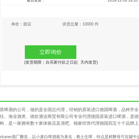
最后更新：
2018-11-18 19:35
单价：
面议
供货总量：
10000 件
立即询价
(发货期限：自买家付款之日起
天内发货)
质啤酒的公司，做的是全国总代理，经销的原装进口德国啤酒，品种齐全
任。海业酒类、德饮酒业商贸有限公司专业代理德国原装进口啤酒，是德
构，是一家拥有数十家体验店及清吧、独家经营代理德国四五十个品牌上
anziskaner酒厂酿造，以小麦白啤酒最为著名，
教士生啤，特点是鲜酵母可在罐中