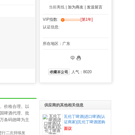
当前离线
|
加为商友 |
发送留言
VIP指数:
[第1年]
认证信息:
所在地区：广东
人气：
8020
供应商的其他相关信息
、价格合理。以
国啤酒代理、批
瓦伦丁啤酒|进口啤酒(认
万条码徳啤为主
证商家)|瓦伦丁啤酒团购
面议
进行二次持续发