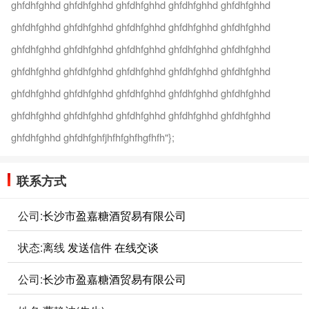
ghfdhfghhd ghfdhfghhd ghfdhfghhd ghfdhfghhd ghfdhfghhd
ghfdhfghhd ghfdhfghhd ghfdhfghhd ghfdhfghhd ghfdhfghhd
ghfdhfghhd ghfdhfghhd ghfdhfghhd ghfdhfghhd ghfdhfghhd
ghfdhfghhd ghfdhfghhd ghfdhfghhd ghfdhfghhd ghfdhfghhd
ghfdhfghhd ghfdhfghhd ghfdhfghhd ghfdhfghhd ghfdhfghhd
ghfdhfghhd ghfdhfghhd ghfdhfghhd ghfdhfghhd ghfdhfghhd
ghfdhfghhd ghfdhfghfjhfhfghfhgfhfh"};
联系方式
公司:
长沙市盈嘉糖酒贸易有限公司
状态:
离线
发送信件
在线交谈
公司:
长沙市盈嘉糖酒贸易有限公司