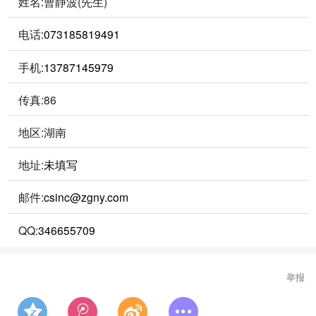
姓名:曹静波(先生)
电话:
073185819491
手机:
13787145979
传真:86
地区:湖南
地址:
未填写
邮件:
csinc@zgny.com
QQ:
346655709
举报