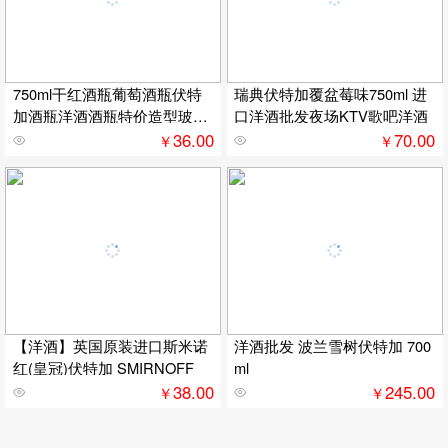
750ml干红酒瓶葡萄酒瓶伏特
瑞典伏特加覆盆莓味750ml 进
加酒瓶洋酒酒瓶特价造型玻璃
口洋酒批发夜场KTV歌吧洋酒
酒瓶
36.00
70.00
￥
￥
【洋酒】英国原装进口斯米诺
洋酒批发 波兰雪树伏特加 700
红(皇冠)伏特加 SMIRNOFF
ml
38.00
245.00
￥
￥