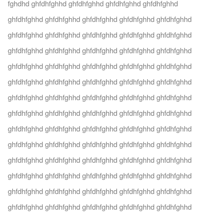
fghdhd ghfdhfghhd ghfdhfghhd ghfdhfghhd ghfdhfghhd
ghfdhfghhd ghfdhfghhd ghfdhfghhd ghfdhfghhd ghfdhfghhd
ghfdhfghhd ghfdhfghhd ghfdhfghhd ghfdhfghhd ghfdhfghhd
ghfdhfghhd ghfdhfghhd ghfdhfghhd ghfdhfghhd ghfdhfghhd
ghfdhfghhd ghfdhfghhd ghfdhfghhd ghfdhfghhd ghfdhfghhd
ghfdhfghhd ghfdhfghhd ghfdhfghhd ghfdhfghhd ghfdhfghhd
ghfdhfghhd ghfdhfghhd ghfdhfghhd ghfdhfghhd ghfdhfghhd
ghfdhfghhd ghfdhfghhd ghfdhfghhd ghfdhfghhd ghfdhfghhd
ghfdhfghhd ghfdhfghhd ghfdhfghhd ghfdhfghhd ghfdhfghhd
ghfdhfghhd ghfdhfghhd ghfdhfghhd ghfdhfghhd ghfdhfghhd
ghfdhfghhd ghfdhfghhd ghfdhfghhd ghfdhfghhd ghfdhfghhd
ghfdhfghhd ghfdhfghhd ghfdhfghhd ghfdhfghhd ghfdhfghhd
ghfdhfghhd ghfdhfghhd ghfdhfghhd ghfdhfghhd ghfdhfghhd
ghfdhfghhd ghfdhfghhd ghfdhfghhd ghfdhfghhd ghfdhfghhd