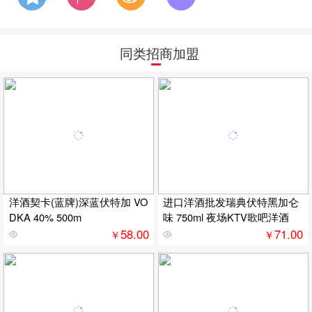
同类招商加盟
洋酒契卡(蓝牌)深蓝伏特加 VO
进口洋酒批发瑞典伏特黑加仑
DKA 40% 500m
味 750ml 夜场KTV歌吧洋酒
58.00
71.00
￥
￥