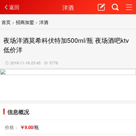
洋酒
返回
首页
>
招商加盟
>
洋酒
夜场洋酒莫希科伏特加500ml/瓶 夜场酒吧ktv
低价洋
2018-11-18 23:45
5776
信息概况
价格：
￥9.00
/瓶