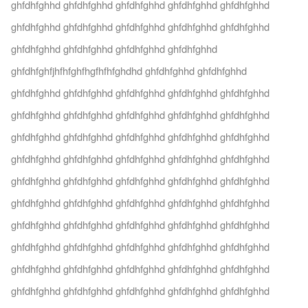
ghfdhfghhd ghfdhfghhd ghfdhfghhd ghfdhfghhd ghfdhfghhd
ghfdhfghhd ghfdhfghhd ghfdhfghhd ghfdhfghhd ghfdhfghhd
ghfdhfghhd ghfdhfghhd ghfdhfghhd ghfdhfghhd
ghfdhfghfjhfhfghfhgfhfhfghdhd ghfdhfghhd ghfdhfghhd
ghfdhfghhd ghfdhfghhd ghfdhfghhd ghfdhfghhd ghfdhfghhd
ghfdhfghhd ghfdhfghhd ghfdhfghhd ghfdhfghhd ghfdhfghhd
ghfdhfghhd ghfdhfghhd ghfdhfghhd ghfdhfghhd ghfdhfghhd
ghfdhfghhd ghfdhfghhd ghfdhfghhd ghfdhfghhd ghfdhfghhd
ghfdhfghhd ghfdhfghhd ghfdhfghhd ghfdhfghhd ghfdhfghhd
ghfdhfghhd ghfdhfghhd ghfdhfghhd ghfdhfghhd ghfdhfghhd
ghfdhfghhd ghfdhfghhd ghfdhfghhd ghfdhfghhd ghfdhfghhd
ghfdhfghhd ghfdhfghhd ghfdhfghhd ghfdhfghhd ghfdhfghhd
ghfdhfghhd ghfdhfghhd ghfdhfghhd ghfdhfghhd ghfdhfghhd
ghfdhfghhd ghfdhfghhd ghfdhfghhd ghfdhfghhd ghfdhfghhd