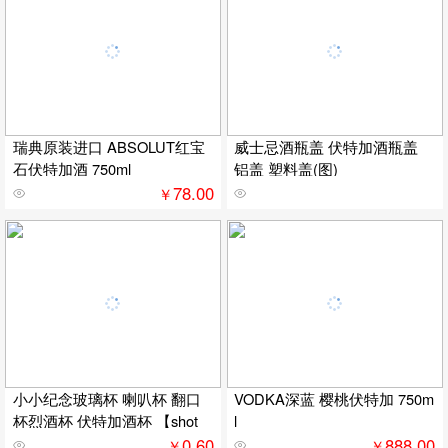
瑞典原装进口 ABSOLUT红宝
威士忌酒瓶盖 伏特加酒瓶盖
石伏特加酒 750ml
铝盖 塑料盖(图)
78.00
￥
小小纪念玻璃杯 喇叭杯 翻口
VODKA深蓝 樱桃伏特加 750m
杯烈酒杯 伏特加酒杯 【shot
l
0.60
888.00
￥
￥