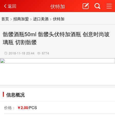
伏特加
返回
首页
>
招商加盟
>
进口美酒
>
伏特加
骷髅酒瓶50ml 骷髅头伏特加酒瓶 创意时尚玻
璃瓶 切割骷髅
2018-11-18 23:44
6774
信息概况
价格：
￥2.00
/PCS