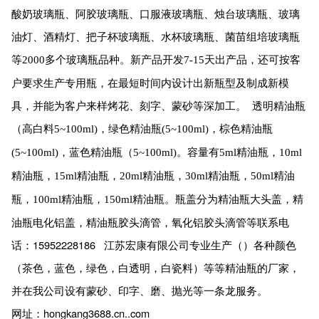
酸奶玻璃瓶、阿胶玻璃瓶、口服液玻璃瓶、烛台玻璃瓶、玻璃
油灯、酒精灯、把子杯玻璃瓶、水杯玻璃瓶、菌苗组培玻璃瓶
等
多个玻璃瓶品种。新产品开发
天出产品，还可按客
2000
7-15
户要求生产专用瓶，在最短时间内设计出新瓶型及制成新模
具，并能为客户来样烤花、刻字、蒙砂等深加工。 透明精油瓶
（高白料
，绿色精油瓶
，棕色精油瓶
5~100ml)
(5~100ml)
，蓝色精油瓶（
。容量有
精油瓶，
(5~100ml)
5~100ml)
5ml
10ml
精油瓶，
精油瓶，
精油瓶，
精油瓶，
精油
15ml
20ml
30ml
50ml
瓶，
精油瓶，
精油瓶。瓶盖分为精油瓶大头盖，精
100ml
150ml
油瓶电化铝盖，精油瓶胶头滴管，氧化铝胶头滴管等联系电
话：15952228186 江苏宏康有限公司专业生产（）各种颜色
（茶色，蓝色，绿色，白透明，白瓷料）等等精油瓶的厂家，
并在我公司设有蒙砂、印字、磨、抛光等一条龙服务。
网址：hongkang3688.cn..com