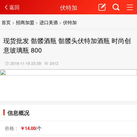
伏特加
返回
首页
>
招商加盟
>
进口美酒
>
伏特加
现货批发 骷髅酒瓶 骷髅头伏特加酒瓶 时尚创
意玻璃瓶 800
2018-11-18 23:39
2412
信息概况
价格：
￥14.00
/个