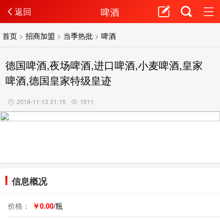
啤酒
返回
首页
>
招商加盟
>
当季热批
>
啤酒
德国啤酒,夜场啤酒,进口啤酒,小麦啤酒,皇家
啤酒,德国皇家特级皇迹
2018-11-13 21:15
1511
信息概况
价格：
￥0.00
/瓶