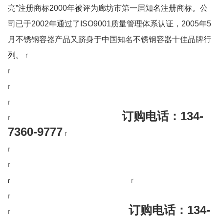
亮”注册商标2000年被评为廊坊市第一届知名注册商标。公
司已于2002年通过了ISO9001质量管理体系认证，2005年5
月不锈钢容器产品又跻身于中国知名不锈钢容器十佳品牌行
r
列。
r
r
r
订购电话：
134-
r
7360-9777
r
r
r
r
r
r
订购电话：
134-
r