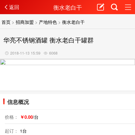
衡水老白干
返回
首页
>
招商加盟
>
产地特色
>
衡水老白干
华亮不锈钢酒罐 衡水老白干罐群
2018-11-13 15:59
6068
信息概况
价格：
￥0.00
/台
起订：
1台