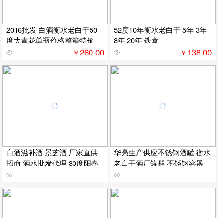
2016批发 白酒衡水老白干50
52度10年衡水老白干 5年 3年
度大青花单瓶价格整箱特价
8年 20年 铁盒
260.00
138.00
￥
￥
白酒滋补酒 景芝酒 厂家直供
华亮生产供应不锈钢酒罐 衡水
招商 酒水批发代理 30度阳春
老白干酒厂罐群 不锈钢容器