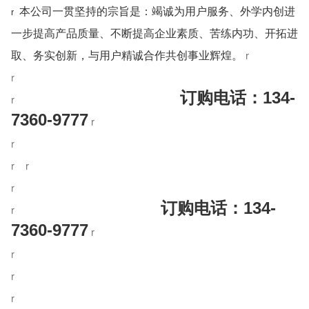
本公司一贯坚持的宗旨是：竭诚为用户服务、外学内创进
r
一步提高产品质量、不断提高企业素质、苦练内功、开拓进
r
取、务实创新，与用户精诚合作共创事业辉煌。
r
订购电话：
134-
r
7360-9777
r
r
r
r
r
订购电话：
134-
r
7360-9777
r
r
r
r