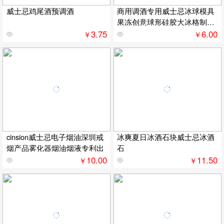
威士忌鸡尾酒预调酒
商用调酒专用威士忌冰球模具
果冻创意球形硅胶大冰格制冰
模带盖
3.75
6.00
￥
￥
cinsion威士忌电子烟油深圳戒
冰爽夏日冰酒石块威士忌冰酒
烟产品雾化器烟油烟液专利出
石
10.00
11.50
￥
￥