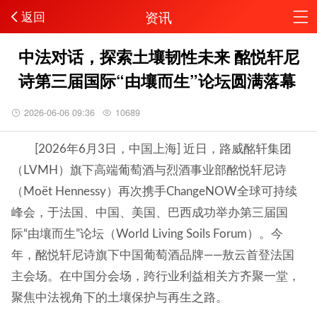
资讯
返回
中法对话，探索土壤韧性未来 酩悦轩尼
诗第三届国际“由壤而生”论坛圆满落幕
2026-06-06 09:36
10689
[2026年6月3日，中国上海] 近日，路威酩轩集团
（LVMH）旗下高端葡萄酒与烈酒事业部酩悦轩尼诗
（Moët Hennessy）再次携手ChangeNOW全球可持续
峰会，于法国、中国、美国、巴西成功举办第三届国
际“由壤而生”论坛（World Living Soils Forum）。今
年，酩悦轩尼诗旗下中国葡萄酒品牌——敖云首登法国
主会场。在中国分会场，跨行业利益相关方齐聚一堂，
聚焦中法视角下的土壤保护与再生之路。