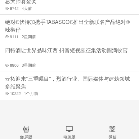
忌大师赛金奖
9742
4天前
绝对®伏特加携手TABASCO®推出全新联名产品绝对®
辣椒仔
9111
2星期前
四特酒让世界品味江西 抖音短视频征集活动圆满收官
8806
3星期前
云拓迎来“三重瞩目”，烈酒行业、国际媒体与建筑领域
多维聚焦
10222
1个月前
触屏版
电脑版
微信