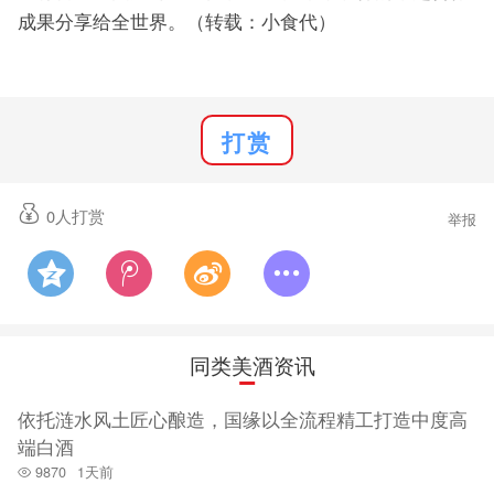
成果分享给全世界。（转载：小食代）
打赏
0
人打赏
举报
同类美酒资讯
依托涟水风土匠心酿造，国缘以全流程精工打造中度高
端白酒
9870
1天前