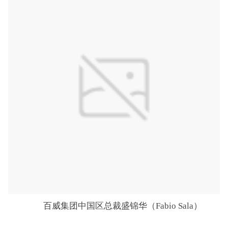
百威集团中国区总裁盛锦华（Fabio Sala）