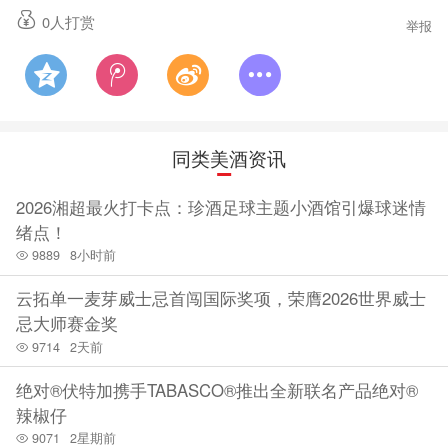
0
人打赏
举报
同类美酒资讯
2026湘超最火打卡点：珍酒足球主题小酒馆引爆球迷情
绪点！
9889
8小时前
云拓单一麦芽威士忌首闯国际奖项，荣膺2026世界威士
忌大师赛金奖
9714
2天前
绝对®伏特加携手TABASCO®推出全新联名产品绝对®
辣椒仔
9071
2星期前