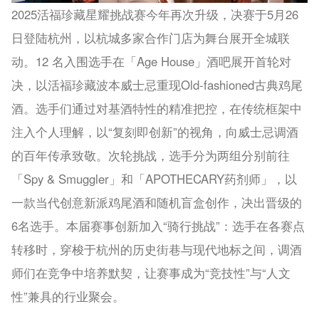
2025活福珍藏星耀挑战赛今年再次升级，决赛于5月26
日登陆杭州，以杭城多家合作门店为舞台展开全城联
动。12 名入围选手在「Age House」酒吧展开首轮对
决，以活福珍藏波本威士忌重现Old-fashioned古典鸡尾
酒。选手们通过对基酒特性的精准把控，在传统框架中
注入个人理解，以“复刻即创新”的视角，向威士忌调酒
的百年传承致敬。次轮挑战，选手分为两组分别前往
「Spy & Smuggler」和「APOTHECARY药剂师」，以
一款当代创意新派鸡尾酒和随机盲盒创作，决出晋级的
6名选手。本届赛事创新加入“骑行挑战”：选手在各赛点
转移时，穿梭于杭州的历史街巷与现代地标之间，调酒
师们在竞争中培养默契，让赛事成为“竞技性”与“人文
性”兼具的行业聚会。