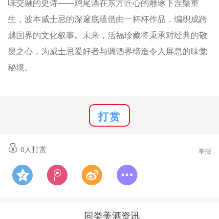
味交融的史诗——鸡尾酒在东方匠心的雕琢下涅槃重
生，波本威士忌的深邃底蕴借由一杯杯作品，编织成跨
越国界的文化叙事。未来，活福珍藏将秉承对经典的敬
畏之心，为威士忌爱好者与调酒界缔造令人屏息的味觉
秘境。
打赏
0
人打赏
举报
同类美酒资讯