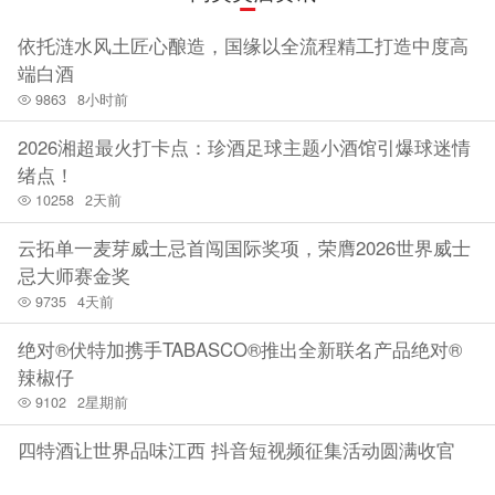
依托涟水风土匠心酿造，国缘以全流程精工打造中度高
端白酒
9863
8小时前
2026湘超最火打卡点：珍酒足球主题小酒馆引爆球迷情
绪点！
10258
2天前
云拓单一麦芽威士忌首闯国际奖项，荣膺2026世界威士
忌大师赛金奖
9735
4天前
绝对®伏特加携手TABASCO®推出全新联名产品绝对®
辣椒仔
9102
2星期前
四特酒让世界品味江西 抖音短视频征集活动圆满收官