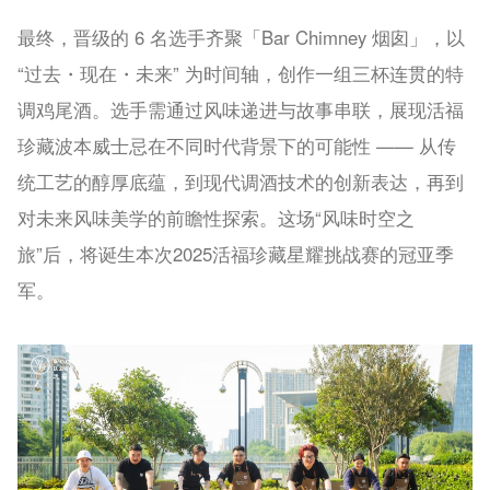
最终，晋级的 6 名选手齐聚「Bar Chimney 烟囱」，以
“过去・现在・未来” 为时间轴，创作一组三杯连贯的特
调鸡尾酒。选手需通过风味递进与故事串联，展现活福
珍藏波本威士忌在不同时代背景下的可能性 —— 从传
统工艺的醇厚底蕴，到现代调酒技术的创新表达，再到
对未来风味美学的前瞻性探索。这场“风味时空之
旅”后，将诞生本次2025活福珍藏星耀挑战赛的冠亚季
军。