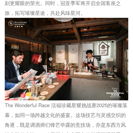
刻更耀眼的荣光。同时，冠亚季军将开启全国客座之
旅，拓写璀璨星途，共赴风味星河。
The Wo
nderful Race 活福珍藏星耀挑战赛2025的璀璨落
幕，如同一场跨越文化的盛宴。这场技艺与灵感交织的
角逐，既是调酒师们锋芒毕露的竞技场，亦是东西方风