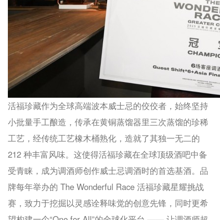
活福珍藏作为全球高端波本威士忌的佼佼者，始终坚持
小批量手工酿造，传承在黄铜蒸馏器里三次蒸馏的珍稀
工艺，经传统工艺橡木桶熟化，造就了其独一无二的
212 种丰富风味。这使得活福珍藏在全球顶级酒吧中备
受青睐，成为调酒师创作威士忌调酒时的首选基酒。品
牌每年举办的 The Wo
nderful Race 活福珍藏星耀挑战
赛，致力于挖掘以灵感诠释味觉的创意先锋，同时更希
望构建一个“One for All”的全球化平台 —— 让调酒师超