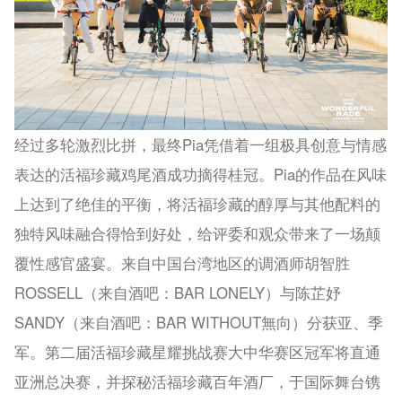
经过多轮激烈比拼，最终Pia凭借着一组极具创意与情感
表达的活福珍藏鸡尾酒成功摘得桂冠。Pia的作品在风味
上达到了绝佳的平衡，将活福珍藏的醇厚与其他配料的
独特风味融合得恰到好处，给评委和观众带来了一场颠
覆性感官盛宴。来自中国台湾地区的调酒师胡智胜
ROSSELL（来自酒吧：BAR LONELY）与陈芷妤
SANDY（来自酒吧：BAR WITHOUT無向）分获亚、季
军。第二届活福珍藏星耀挑战赛大中华赛区冠军将直通
亚洲总决赛，并探秘活福珍藏百年酒厂，于国际舞台镌