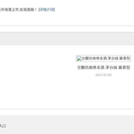
州省遵义市,欢迎惠顾！ [
详细介绍
]
古酿坊南将名酒 茅台镇 酱香型
2017-07-22
入口